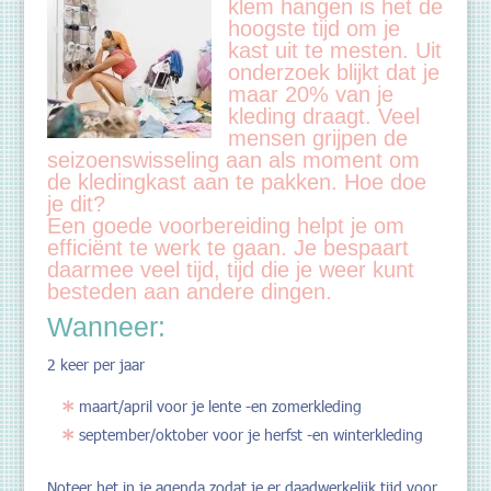
klem hangen is het de
hoogste tijd om je
kast uit te mesten. Uit
onderzoek blijkt dat je
maar 20% van je
kleding draagt. Veel
mensen grijpen de
seizoenswisseling aan als moment om
de kledingkast aan te pakken. Hoe doe
je dit?
Een goede voorbereiding helpt je om
efficiënt te werk te gaan. Je bespaart
daarmee veel tijd, tijd die je weer kunt
besteden aan andere dingen.
Wanneer:
2 keer per jaar
maart/april voor je lente -en zomerkleding
september/oktober voor je herfst -en winterkleding
Noteer het in je agenda zodat je er daadwerkelijk tijd voor