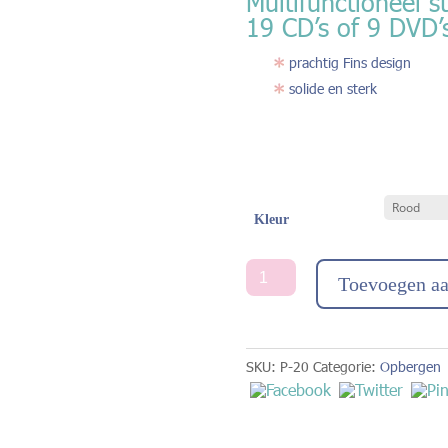
Multifunctioneel 
19 CD’s of 9 DVD’
prachtig Fins design
solide en sterk
Kleur
Opbergbox
Toevoegen a
'dvdbox'
Palaset
aantal
SKU:
P-20
Categorie:
Opbergen