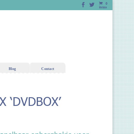
0
items
Blog
Contact
X ‘DVDBOX’