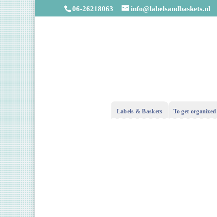
06-26218063
info@labelsandbaskets.nl
Labels & Baskets
To get organized