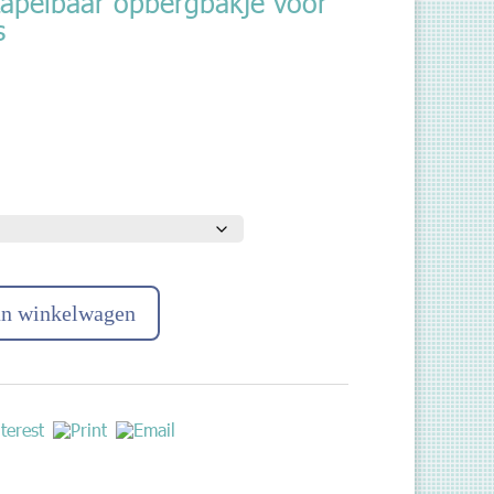
stapelbaar opbergbakje voor
s
an winkelwagen