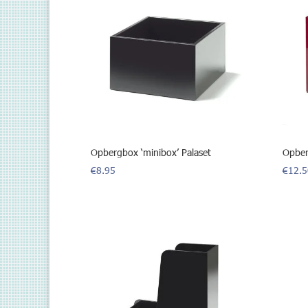
Opbergbox ‘minibox’ Palaset
Opber
€
8.95
€
12.5